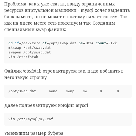
Проблема, как я уже сказал, ввиду ограниченных
ресурсов виртуальной машинки - mysql хочет выделить
блок памяти, но не может и поэтому падает совсем. Так
как на диске место есть поколдуем так. Создадим
специальный swap файлик:
dd 
if
=
/dev/zero 
of
=
/opt/swap.dat 
bs
=
1024 
count
=
512k

mkswap /opt/swap.dat

swapon /opt/swap.dat

Файлик /etc/fstab отредактируем так, надо добавить в
него такую строчку
Далее подредактируем конфиг mysql
Уменьшим размер буфера